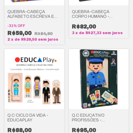
QUEBRA-CABEÇA
QUEBRA-CABEÇA
ALFABETO ESCREVA E
CORPO HUMANO -
APAGUE - BRINCADEIRA
EDUCAPLAY
DE CRIANÇA
-
31
%
OFF
R$82,00
R$59,00
3
x
de
R$27,33
sem juros
R$84,90
2
x
de
R$29,50
sem juros
Q.C CICLO DA VIDA -
Q.C EDUCATIVO
EDUCAPLAY
PROFISSÕES -
EDUCAPLAY
R$88,00
R$95,00