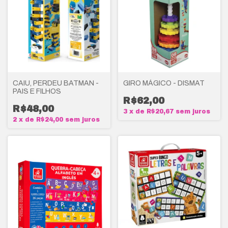
CAIU, PERDEU BATMAN -
GIRO MÁGICO - DISMAT
PAIS E FILHOS
R$62,00
R$48,00
3
x
de
R$20,67
sem juros
2
x
de
R$24,00
sem juros