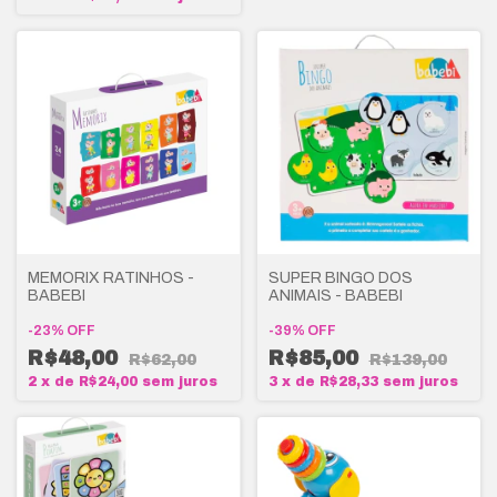
MEMORIX RATINHOS -
SUPER BINGO DOS
BABEBI
ANIMAIS - BABEBI
-
23
%
OFF
-
39
%
OFF
R$48,00
R$85,00
R$62,00
R$139,00
2
x
de
R$24,00
sem juros
3
x
de
R$28,33
sem juros