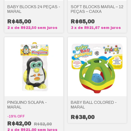
BABY BLOCKS 24 PEÇAS -
SOFT BLOCKS MARAL – 12
MARAL
PEÇAS – CAIXA
R$45,00
R$65,00
2
x
de
R$22,50
sem juros
3
x
de
R$21,67
sem juros
PINGUINO SOLAPA -
BABY BALL COLORED -
MARAL
MARAL
-
19
%
OFF
R$38,00
R$42,00
R$52,00
2
x
de
R$21,00
sem juros