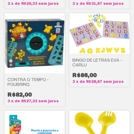
3
x
de
R$29,33
sem juros
3
x
de
R$31,67
sem juros
BINGO DE LETRAS EVA -
CARLU
R$86,00
CONTRA O TEMPO -
3
x
de
R$28,67
sem juros
POLIBRINQ
R$82,00
3
x
de
R$27,33
sem juros