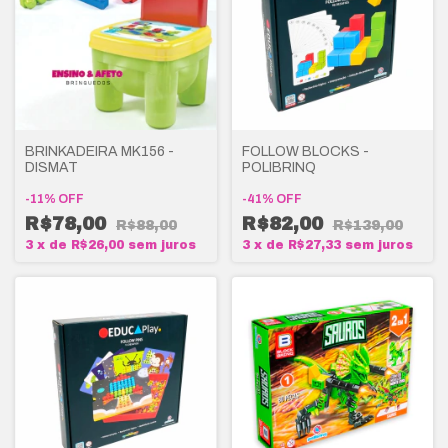
BRINKADEIRA MK156 -
FOLLOW BLOCKS -
DISMAT
POLIBRINQ
-
11
%
OFF
-
41
%
OFF
R$78,00
R$82,00
R$88,00
R$139,00
3
x
de
R$26,00
sem juros
3
x
de
R$27,33
sem juros