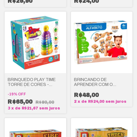
R$29,90
R$24,00
BRINQUEDO PLAY TIME
BRINCANDO DE
TORRE DE CORES -
APRENDER COM O
COTIPLÁS
ALFABETO - PAIS E FILHOS
-
19
%
OFF
R$48,00
R$65,00
2
x
de
R$24,00
sem juros
R$80,00
3
x
de
R$21,67
sem juros