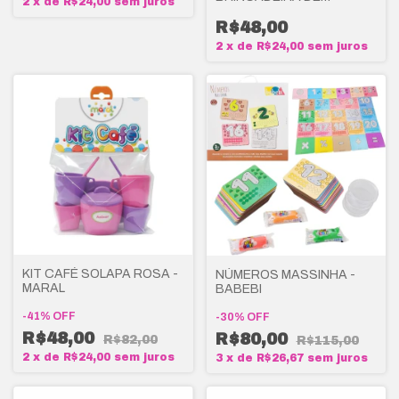
2
x
de
R$24,00
sem juros
CRIANÇA
R$48,00
2
x
de
R$24,00
sem juros
KIT CAFÉ SOLAPA ROSA -
NÚMEROS MASSINHA -
MARAL
BABEBI
-
41
%
OFF
-
30
%
OFF
R$48,00
R$80,00
R$82,00
R$115,00
2
x
de
R$24,00
sem juros
3
x
de
R$26,67
sem juros