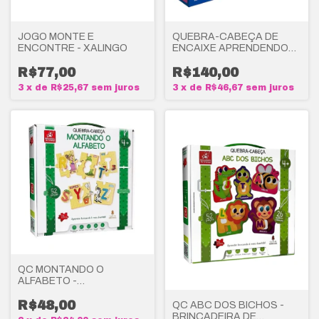
JOGO MONTE E
QUEBRA-CABEÇA DE
ENCONTRE - XALINGO
ENCAIXE APRENDENDO
BRAILLE - XALINGO
R$77,00
R$140,00
3
x
de
R$25,67
sem juros
3
x
de
R$46,67
sem juros
QC MONTANDO O
ALFABETO -
BRINCADEIRA DE
CRIANÇA
R$48,00
QC ABC DOS BICHOS -
BRINCADEIRA DE