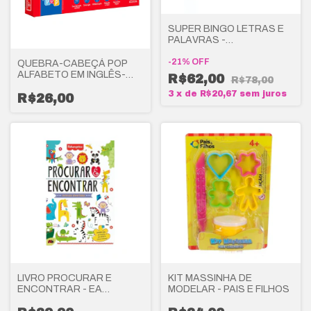
SUPER BINGO LETRAS E
PALAVRAS -
BRINCADEIRA DE
CRIANÇA
-
21
%
OFF
QUEBRA-CABEÇÁ POP
ALFABETO EM INGLÊS-
R$62,00
R$78,00
BRINCADEIRA DE
3
x
de
R$20,67
sem juros
CRIANÇA
R$26,00
LIVRO PROCURAR E
KIT MASSINHA DE
ENCONTRAR - EA
MODELAR - PAIS E FILHOS
BRINQUEDOS