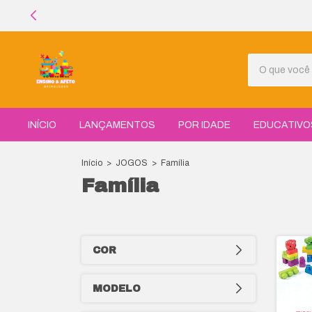
INÍCIO
LANÇAMENTOS
POR IDADE
EDUCATIVO
Início
>
JOGOS
>
Família
Família
COR
MODELO