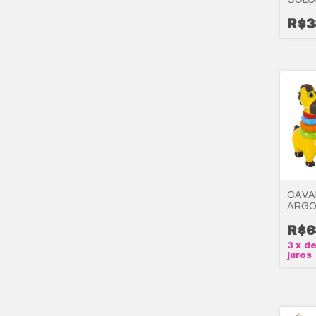
R$3
CAVA
ARGO
HORS
MARA
R$6
3
x
d
juros