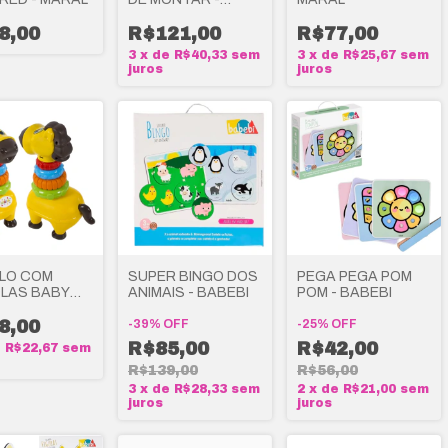
MARAL
8,00
R$121,00
R$77,00
3
x
de
R$40,33
sem
3
x
de
R$25,67
sem
juros
juros
LO COM
SUPER BINGO DOS
PEGA PEGA POM
LAS BABY
ANIMAIS - BABEBI
POM - BABEBI
E SOM SOM -
L
8,00
-
39
%
OFF
-
25
%
OFF
R$85,00
R$42,00
e
R$22,67
sem
R$139,00
R$56,00
3
x
de
R$28,33
sem
2
x
de
R$21,00
sem
juros
juros