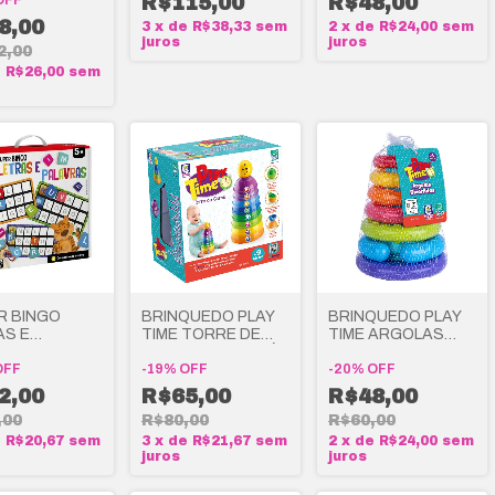
OFF
R$115,00
R$48,00
8,00
3
x
de
R$38,33
sem
2
x
de
R$24,00
sem
juros
juros
2,00
e
R$26,00
sem
R BINGO
BRINQUEDO PLAY
BRINQUEDO PLAY
AS E
TIME TORRE DE
TIME ARGOLAS
VRAS -
CORES - COTIPLÁS
DIVERTIDAS -
CADEIRA DE
OFF
-
19
%
OFF
COTIPLÁS
-
20
%
OFF
NÇA
2,00
R$65,00
R$48,00
,00
R$80,00
R$60,00
e
R$20,67
sem
3
x
de
R$21,67
sem
2
x
de
R$24,00
sem
juros
juros