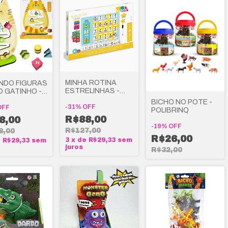
MINHA ROTINA
NDO FIGURAS
ESTRELINHAS -
 GATINHO -
BABEBI
BI
BICHO NO POTE -
-
31
%
OFF
OFF
POLIBRINQ
R$88,00
8,00
-
19
%
OFF
R$127,00
8,00
R$26,00
3
x
de
R$29,33
sem
e
R$29,33
sem
juros
R$32,00