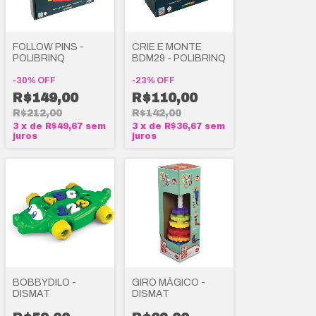
FOLLOW PINS -
CRIE E MONTE
POLIBRINQ
BDM29 - POLIBRINQ
-
30
%
OFF
-
23
%
OFF
R$149,00
R$110,00
R$212,00
R$142,00
3
x
de
R$49,67
sem
3
x
de
R$36,67
sem
juros
juros
BOBBYDILO -
GIRO MÁGICO -
DISMAT
DISMAT