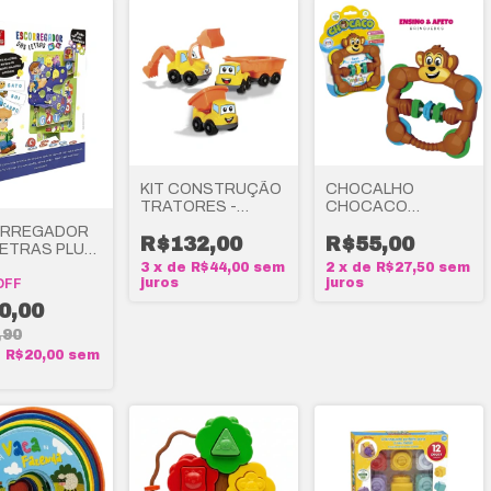
KIT CONSTRUÇÃO
CHOCALHO
TRATORES -
CHOCACO
MARAL
CARTELA - MARAL
RREGADOR
R$132,00
R$55,00
LETRAS PLUS
NCADEIRA DE
3
x
de
R$44,00
sem
2
x
de
R$27,50
sem
juros
juros
NÇA
OFF
0,00
,90
e
R$20,00
sem