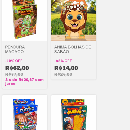
PENDURA
ANIMA BOLHAS DE
MACACO -
SABÃO -
POLIBRINQ
POLIBRINQ
-
19
%
OFF
-
42
%
OFF
R$62,00
R$14,00
R$77,00
R$24,00
3
x
de
R$20,67
sem
juros