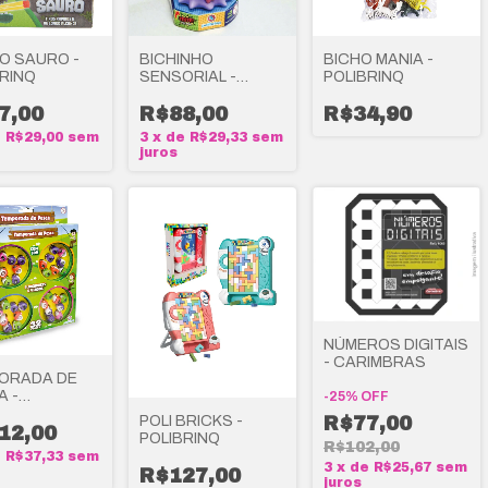
O SAURO -
BICHINHO
BICHO MANIA -
BRINQ
SENSORIAL -
POLIBRINQ
POLIBRINQ
7,00
R$88,00
R$34,90
e
R$29,00
sem
3
x
de
R$29,33
sem
juros
NÚMEROS DIGITAIS
- CARIMBRAS
ORADA DE
A -
-
25
%
OFF
BRINQ
POLI BRICKS -
R$77,00
12,00
POLIBRINQ
R$102,00
e
R$37,33
sem
3
x
de
R$25,67
sem
R$127,00
juros