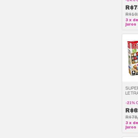
-
24
%
R$7
R$10
3
x
d
juros
SUPE
LETR
PALA
BRIN
-
21
%
CRIA
R$6
R$78
3
x
d
juros