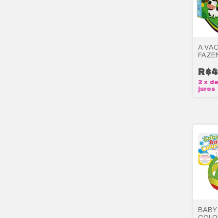
A VA
FAZE
BOOK
R$4
2
x
d
juros
BABY
COLO