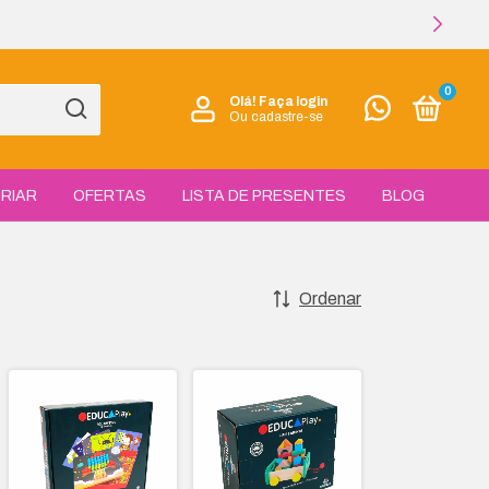
0
Olá!
Faça login
Ou cadastre-se
RIAR
OFERTAS
LISTA DE PRESENTES
BLOG
Ordenar