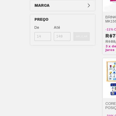
MARCA
BRIN
PREÇO
MK156
De
Até
-
11
%
R$7
APLICAR
R$88
3
x
d
juros
CORE
POSI
CARI