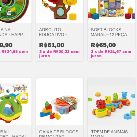
CA NA
ARBOLITO
SOFT BLOCKS
NDA - HAPPY
EDUCATIVO -
MARAL – 12 PEÇAS
S
MARAL
– CAIXA
9,90
R$61,00
R$65,00
e
R$24,95
sem
3
x
de
R$20,33
sem
3
x
de
R$21,67
sem
juros
juros
 BALL
CAIXA DE BLOCOS
TREM DE ANIMAIS -
RED - MARAL
DE MONTAR -
MARAL