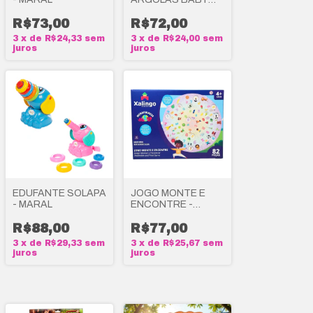
HORSE COM SOM -
R$73,00
MARAL
R$72,00
3
x
de
R$24,33
sem
3
x
de
R$24,00
sem
juros
juros
EDUFANTE SOLAPA
JOGO MONTE E
- MARAL
ENCONTRE -
XALINGO
R$88,00
R$77,00
3
x
de
R$29,33
sem
3
x
de
R$25,67
sem
juros
juros