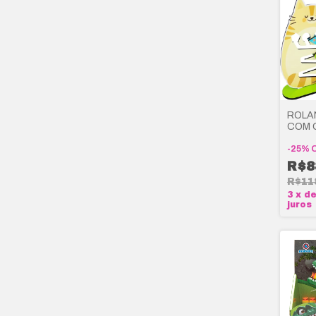
ROLA
COM O
BABE
-
25
%
R$8
R$11
3
x
d
juros