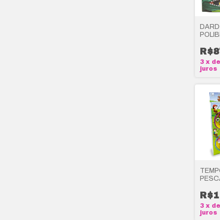
DARD
POLI
R$8
3
x
d
juros
TEMP
PESC
POLI
R$1
3
x
d
juros