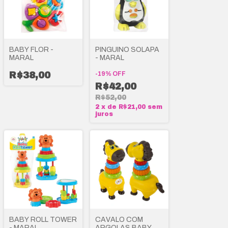
BABY FLOR -
PINGUINO SOLAPA
MARAL
- MARAL
R$38,00
-
19
%
OFF
R$42,00
R$52,00
2
x
de
R$21,00
sem
juros
BABY ROLL TOWER
CAVALO COM
- MARAL
ARGOLAS BABY