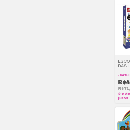
ESCO
DAS 
- BRI
CRIA
-
44
%
R$4
R$71
2
x
d
juros