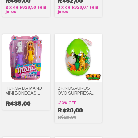
R$59,00
R$62,00
2
x
de
R$29,50
sem
3
x
de
R$20,67
sem
juros
juros
TURMA DA MANU
BRINQSAUROS
MINI BONECAS
OVO SURPRESA
COLECIONÁVEIS -
PLAYSET -
POLIBRINQ
R$35,00
POLIBRINQ
-
33
%
OFF
R$20,00
R$29,90