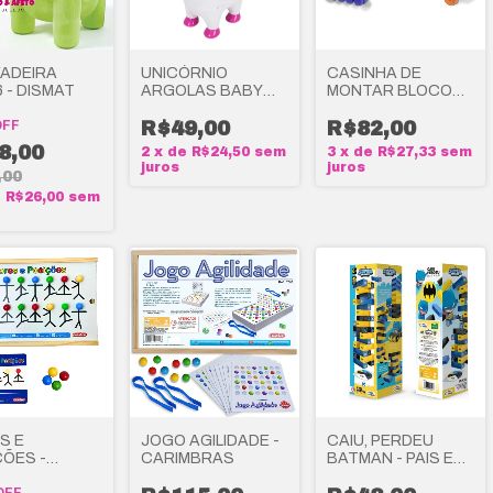
KADEIRA
UNICÓRNIO
CASINHA DE
 - DISMAT
ARGOLAS BABY
MONTAR BLOCOS -
PONY COM SOM -
MARAL
OFF
MARAL
R$49,00
R$82,00
8,00
2
x
de
R$24,50
sem
3
x
de
R$27,33
sem
juros
juros
,00
e
R$26,00
sem
S E
JOGO AGILIDADE -
CAIU, PERDEU
ÇÕES -
CARIMBRAS
BATMAN - PAIS E
MBRAS
FILHOS