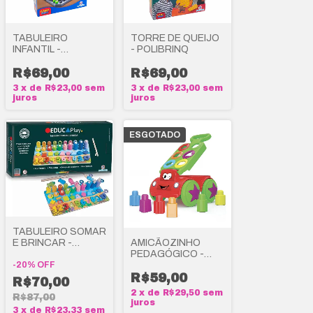
TABULEIRO
TORRE DE QUEIJO
INFANTIL -
- POLIBRINQ
POLIBRINQ
R$69,00
R$69,00
3
x
de
R$23,00
sem
3
x
de
R$23,00
sem
juros
juros
ESGOTADO
TABULEIRO SOMAR
E BRINCAR -
AMICÃOZINHO
POLIBRINQ
PEDAGÓGICO -
-
20
%
OFF
DISMAT
R$59,00
R$70,00
2
x
de
R$29,50
sem
R$87,00
juros
3
x
de
R$23,33
sem